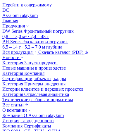
Перейти к содержимому
DC
Assalomu alaykum
Главная
Продукция
DW Series
Фронтальный погрузчик
0,8 – 13,0 м³ · 2,4 – 48 т
BH Series
Экскаватор-погрузчик
6,5 – 14 т · 5,2 – 7,0 м глубина
Вся продукция
Скачать каталог (PDF)
Новости
Категория
Запуск продукта
Новые машины в производстве
Категория
Компания
Сертификации, объекты, кадры
Категория
Примеры внедрения
Истории клиентов и парковых проектов
Категория
Отраслевая аналитика
Технические разборы и нормативы
Все статьи
О компании
Компания
О Assalomu alaykum
История, завод, ценности
Компания
Сертификаты